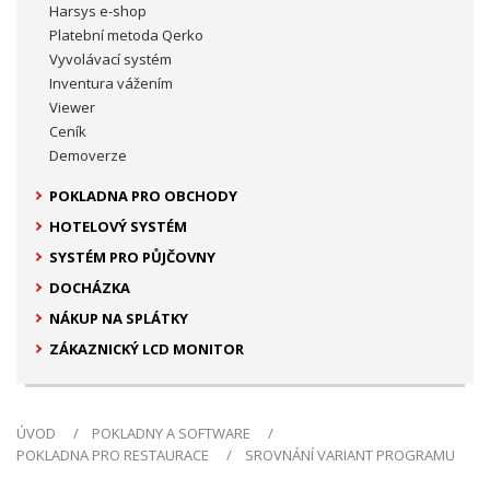
Harsys e-shop
Platební metoda Qerko
Vyvolávací systém
Inventura vážením
Viewer
Ceník
Demoverze
POKLADNA PRO OBCHODY
HOTELOVÝ SYSTÉM
SYSTÉM PRO PŮJČOVNY
DOCHÁZKA
NÁKUP NA SPLÁTKY
ZÁKAZNICKÝ LCD MONITOR
ÚVOD
POKLADNY A SOFTWARE
POKLADNA PRO RESTAURACE
SROVNÁNÍ VARIANT PROGRAMU