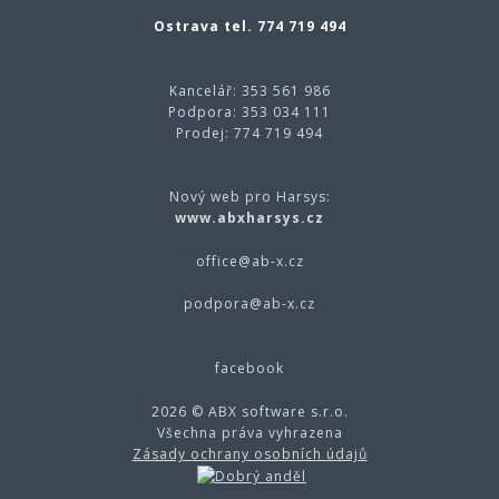
Ostrava tel. 774 719 494
Kancelář: 353 561 986
Podpora: 353 034 111
Prodej: 774 719 494
Nový web pro Harsys:
www.abxharsys.cz
office@
ab-x.cz
podpora@
ab-x.cz
facebook
2026 © ABX software s.r.o.
Všechna práva vyhrazena
Zásady ochrany osobních údajů