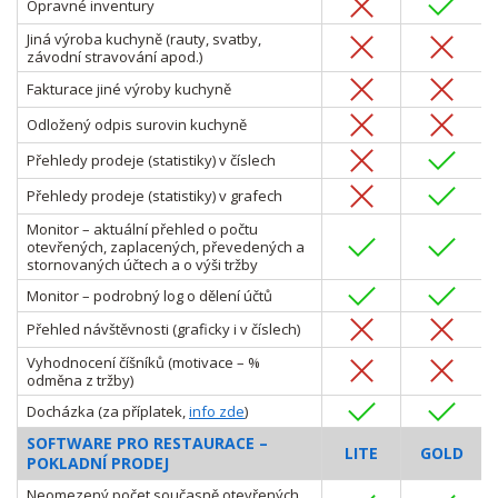
Opravné inventury
Jiná výroba kuchyně (rauty, svatby,
závodní stravování apod.)
Fakturace jiné výroby kuchyně
Odložený odpis surovin kuchyně
Přehledy prodeje (statistiky) v číslech
Přehledy prodeje (statistiky) v grafech
Monitor – aktuální přehled o počtu
otevřených, zaplacených, převedených a
stornovaných účtech a o výši tržby
Monitor – podrobný log o dělení účtů
Přehled návštěvnosti (graficky i v číslech)
Vyhodnocení číšníků (motivace – %
odměna z tržby)
Docházka (za příplatek,
info zde
)
SOFTWARE PRO RESTAURACE –
LITE
GOLD
POKLADNÍ PRODEJ
Neomezený počet současně otevřených