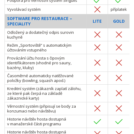
Podpora pro věrnostní systém Singulis
Vyvolávací systém
příplatek
SOFTWARE PRO RESTAURACE –
LITE
GOLD
SPECIALITY
Odložený a dodatečný odpis surovin
kuchyně
Režim „Sportoviště“ s automatickým
účtováním vstupného
Provázání účtu hosta s čipovým
identifikátorem (vhodné pro sauny,
bazény, kluby)
Časoměrné automaticky natěžované
položky (bowling, squash apod.)
Kreditní systém (zákazník zaplatí zálohu,
ze které pak čerpá na základě
zákaznické karty)
Věrnostní systém (připisují se body za
konzumaci nebo návštěvu)
Historie návštěv hosta dostupná
v manažerské části programu
Historie návštěv hosta dostupná