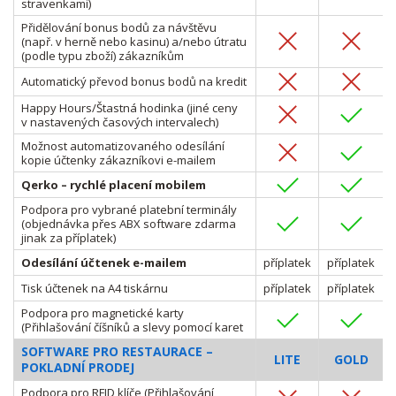
stravenkami)
Přidělování bonus bodů za návštěvu
(např. v herně nebo kasinu) a/nebo útratu
(podle typu zboží) zákazníkům
Automatický převod bonus bodů na kredit
Happy Hours/Štastná hodinka (jiné ceny
v nastavených časových intervalech)
Možnost automatizovaného odesílání
kopie účtenky zákazníkovi e-mailem
Qerko – rychlé placení mobilem
Podpora pro vybrané platební terminály
(objednávka přes ABX software zdarma
jinak za příplatek)
Odesílání účtenek e-mailem
příplatek
příplatek
Tisk účtenek na A4 tiskárnu
příplatek
příplatek
Podpora pro magnetické karty
(Přihlašování číšníků a slevy pomocí karet
SOFTWARE PRO RESTAURACE –
LITE
GOLD
POKLADNÍ PRODEJ
Podpora pro RFID klíče (Přihlašování