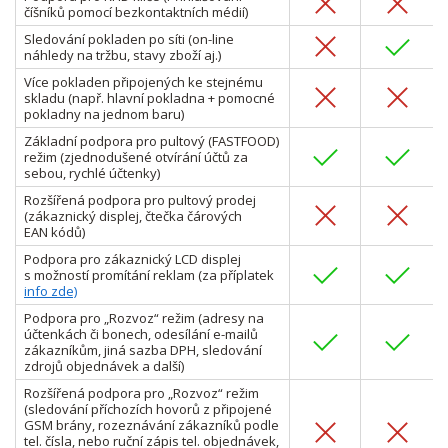
číšníků pomocí bezkontaktních mé­dií)
Sledování pokladen po síti (on-line
náhledy na tržbu, stavy zboží aj.)
Více pokladen připojených ke stejnému
skladu (např. hlavní pokladna + pomocné
pokladny na jednom baru)
Základní podpora pro pultový (FASTFOOD)
režim (zjednodušené otvírání účtů za
sebou, rychlé účtenky)
Rozšířená podpora pro pultový prodej
(zákaznický displej, čtečka čárových
EAN kódů)
Podpora pro zákaznický LCD displej
s možností promítání reklam (za příplatek
info zde)
Podpora pro „Rozvoz“ režim (adresy na
účtenkách či bonech, odesílání e-mailů
zákazníkům, jiná sazba DPH, sledování
zdrojů objednávek a další)
Rozšířená podpora pro „Rozvoz“ režim
(sledování příchozích hovorů z připojené
GSM brány, rozeznávání zákazníků podle
tel. čísla, nebo ruční zápis tel. objednávek,