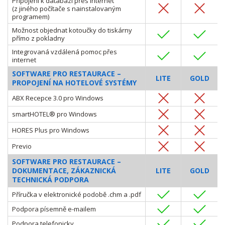
Připojení k databázi přes internet
(z jiného počítače s nainstalovaným
programem)
Možnost objednat kotoučky do tiskárny
přímo z pokladny
Integrovaná vzdálená pomoc přes
internet
SOFTWARE PRO RESTAURACE –
LITE
GOLD
PROPOJENÍ NA HOTELOVÉ SYSTÉMY
ABX Recepce 3.0 pro Windows
smartHOTEL® pro Windows
HORES Plus pro Windows
Previo
SOFTWARE PRO RESTAURACE –
DOKUMENTACE, ZÁKAZNICKÁ
LITE
GOLD
TECHNICKÁ PODPORA
Příručka v elektronické podobě .chm a .pdf
Podpora písemně e-mailem
Podpora telefonicky