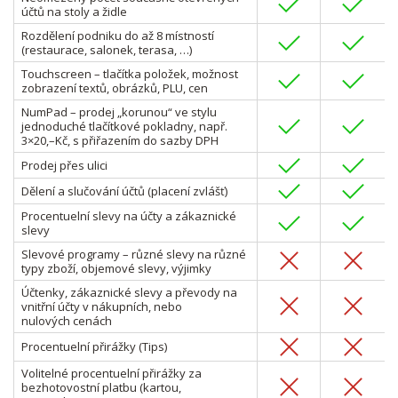
účtů na stoly a židle
Rozdělení podniku do až 8 místností
(restaurace, salonek, terasa, …)
Touchscreen – tlačítka položek, možnost
zobrazení textů, obrázků, PLU, cen
NumPad – prodej „korunou“ ve stylu
jednoduché tlačítkové pokladny, např.
3×20,–Kč, s přiřazením do sazby DPH
Prodej přes ulici
Dělení a slučování účtů (placení zvlášť)
Procentuelní slevy na účty a zákaznické
slevy
Slevové programy – různé slevy na různé
typy zboží, objemové slevy, výjimky
Účtenky, zákaznické slevy a převody na
vnitřní účty v nákupních, nebo
nulových cenách
Procentuelní přirážky (Tips)
Volitelné procentuelní přirážky za
bezhotovostní platbu (kartou,