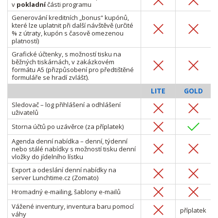
v
pokladní
části programu
Generování kreditních „bonus“ kupónů,
které lze uplatnit při další návštěvě (určité
% z útraty, kupón s časově omezenou
platností)
Grafické účtenky, s možností tisku na
běžných tiskárnách, v zakázkovém
formátu A5 (přizpůsobení pro předtištěné
formuláře se hradí zvlášť).
LITE
GOLD
Sledovač – log přihlášení a odhlášení
uživatelů
Storna účtů po uzávěrce (za příplatek)
Agenda denní nabídka – denní, týdenní
nebo stálé nabídky s možností tisku denní
vložky do jídelního lístku
Export a odeslání denní nabídky na
server Lunchtime.cz (Zomato)
Hromadný e-mailing, šablony e-mailů
Vážené inventury, inventura baru pomocí
příplatek
váhy