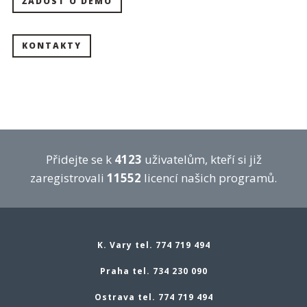
ŽÁDOST O DEMO
KONTAKTY
Přidejte se k
4123
uživatelům, kteří si již
zaregistrovali
11552
licencí našich programů.
K. Vary tel. 774 719 494
Praha tel. 734 230 090
Ostrava tel. 774 719 494