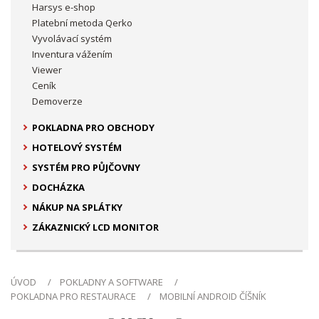
Harsys e-shop
Platební metoda Qerko
Vyvolávací systém
Inventura vážením
Viewer
Ceník
Demoverze
POKLADNA PRO OBCHODY
HOTELOVÝ SYSTÉM
SYSTÉM PRO PŮJČOVNY
DOCHÁZKA
NÁKUP NA SPLÁTKY
ZÁKAZNICKÝ LCD MONITOR
ÚVOD
POKLADNY A SOFTWARE
POKLADNA PRO RESTAURACE
MOBILNÍ ANDROID ČÍŠNÍK