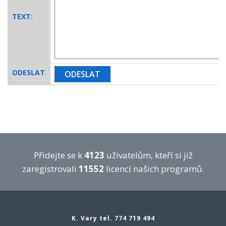
TEXT:
ODESLAT
Přidejte se k
4123
uživatelům, kteří si již
zaregistrovali
11552
licencí našich programů.
K. Vary tel. 774 719 494