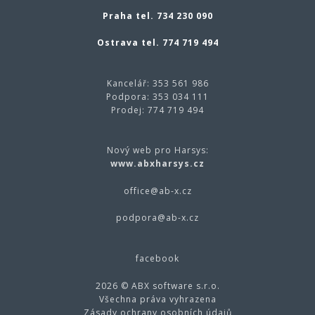
Praha tel. 734 230 090
Ostrava tel. 774 719 494
Kancelář: 353 561 986
Podpora: 353 034 111
Prodej: 774 719 494
Nový web pro Harsys:
www.abxharsys.cz
office@
ab-x.cz
podpora@
ab-x.cz
facebook
2026 © ABX software s.r.o.
Všechna práva vyhrazena
Zásady ochrany osobních údajů